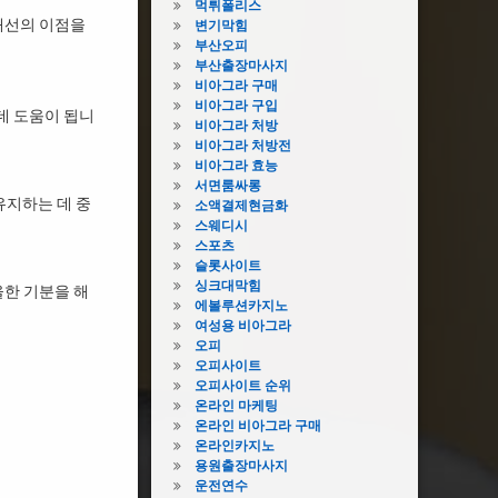
먹튀폴리스
개선의 이점을
변기막힘
부산오피
부산출장마사지
비아그라 구매
비아그라 구입
데 도움이 됩니
비아그라 처방
비아그라 처방전
비아그라 효능
서면룸싸롱
유지하는 데 중
소액결제현금화
스웨디시
스포츠
슬롯사이트
싱크대막힘
울한 기분을 해
에볼루션카지노
여성용 비아그라
오피
오피사이트
오피사이트 순위
온라인 마케팅
온라인 비아그라 구매
온라인카지노
용원출장마사지
운전연수