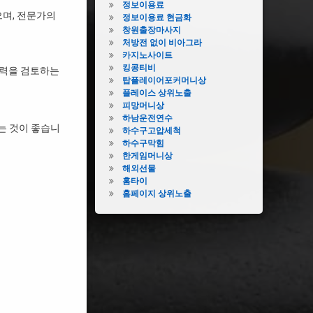
정보이용료
으며, 전문가의
정보이용료 현금화
창원출장마사지
처방전 없이 비아그라
카지노사이트
킹콩티비
경력을 검토하는
탑플레이어포커머니상
플레이스 상위노출
피망머니상
하남운전연수
는 것이 좋습니
하수구고압세척
하수구막힘
한게임머니상
해외선물
홈타이
홈페이지 상위노출