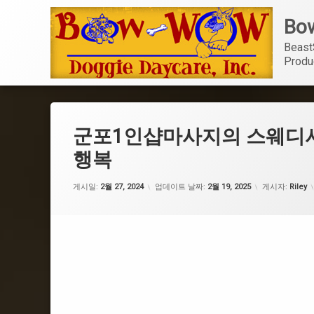
콘
Bow
텐
츠
Beast
로
Produ
바
로
가
기
군포1인샵마사지의 스웨디
행복
게시일:
2월 27, 2024
업데이트 날짜:
2월 19, 2025
게시자:
Riley