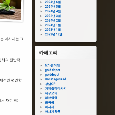
2024년 6월
2024년 5월
2024년 4월
2024년 3월
2024년 2월
2024년 1월
2023년 1월
2022년 12월
되는 마사지는 그
카테고리
신체의 전반적
fx마진거래
gold depot
golddepot
Uncategorized
신체적인 편안함
강남OP
거제출장마사지
대구오피
러브약국
에서 자주 겪는
룸싸롱
마사지
마사지왕국