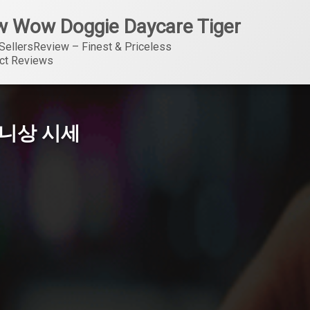
 Wow Doggie Daycare Tiger
SellersReview – Finest & Priceless 
ct Reviews
머니상 시세