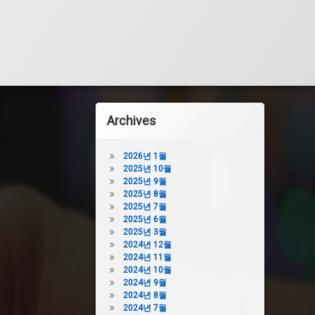
Archives
2026년 1월
2025년 10월
2025년 9월
2025년 8월
2025년 7월
2025년 6월
2025년 3월
2024년 12월
2024년 11월
2024년 10월
2024년 9월
2024년 8월
2024년 7월