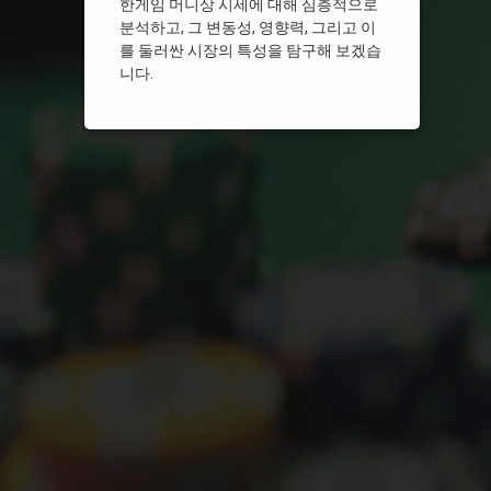
한게임 머니상 시세에 대해 심층적으로
분석하고, 그 변동성, 영향력, 그리고 이
를 둘러싼 시장의 특성을 탐구해 보겠습
니다.