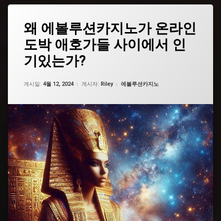
공
지
태
왜 에볼루션카지노가 온라인
능
그
카
도박 애호가들 사이에서 인
게
지
임
노
기있는가?
다
기
양
술
성
업데이트 날짜:
5월 7, 2026
카테고리:
게시일:
4월 12, 2024
게시자:
Riley
에볼루션카지노
게
임
혁
신
고
객
지
원
고
화
질
스
트
리