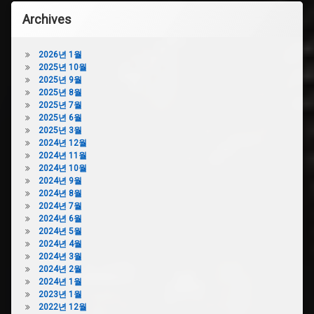
Archives
2026년 1월
2025년 10월
2025년 9월
2025년 8월
2025년 7월
2025년 6월
2025년 3월
2024년 12월
2024년 11월
2024년 10월
2024년 9월
2024년 8월
2024년 7월
2024년 6월
2024년 5월
2024년 4월
2024년 3월
2024년 2월
2024년 1월
2023년 1월
2022년 12월