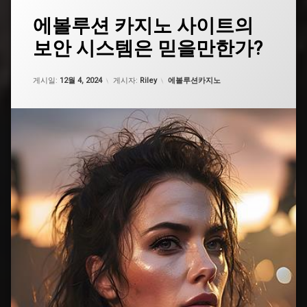
태
에볼루션 카지노 사이트의
그
보안 시스템은 믿을만한가?
GDPR
SSL
암
업데이트 날짜:
5월 7, 2026
카테고리:
게시일:
12월 4, 2024
게시자:
Riley
에볼루션카지노
호
화
공
정
한
게
임
데
이
터
보
호
라
이
브
카
지