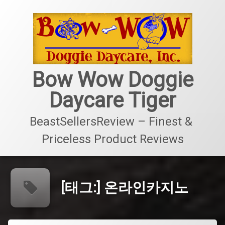
콘
텐
츠
로
바
로
가
Bow Wow Doggie
기
Daycare Tiger
BeastSellersReview – Finest & 
Priceless Product Reviews
[태그:]
온라인카지노