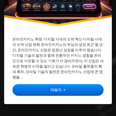
사
지
노
혁
신
편
집
과
기
온라인카지노 혁명: 디지털 시대의 도박 혁신 디지털 시대
여
의 도박 산업 변화 온라인카지노의 부상과 성장 최근 몇 년
품
간, 온라인카지노 산업은 엄청난 성장을 이루어 왔습니다.
질
디지털 기술의 발전과 함께 전통적인 카지노 경험을 온라
평
인으로 이전할 수 있는 기회가 더 많아지면서, 이 산업은 새
가
로운 혁명의 시작을 알리고 있습니다. 모바일 플랫폼의 확
플
대 특히, 모바일 기술의 발전은 온라인카지노 산업에 큰 영
레
향을 …
이
어
경
온라인카지노의 발전과 역사, 변천사를 
더보기
험