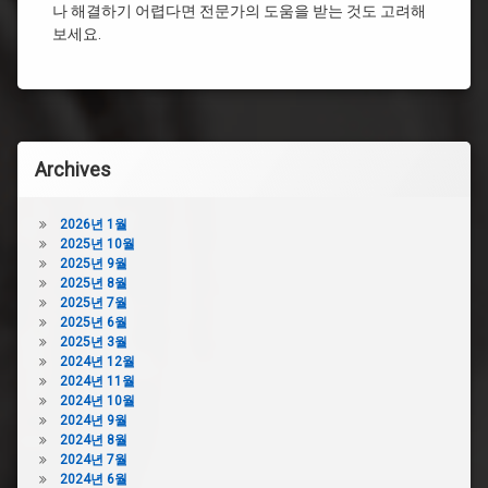
싱
막
나 해결하기 어렵다면 전문가의 도움을 받는 것도 고려해
크
힘
보세요.
대
다
막
이
힘
소
부
싱
천
크
싱
대
Archives
크
막
대
힘
막
디
2026년 1월
힘
시
2025년 10월
싱
싱
2025년 9월
크
크
2025년 8월
대
대
2025년 7월
막
막
2025년 6월
혔
힘
2025년 3월
을
뚫
2024년 12월
때
어
2024년 11월
락
뻥
2024년 10월
스
2024년 9월
싱
2024년 8월
싱
크
2024년 7월
크
대
2024년 6월
대
막