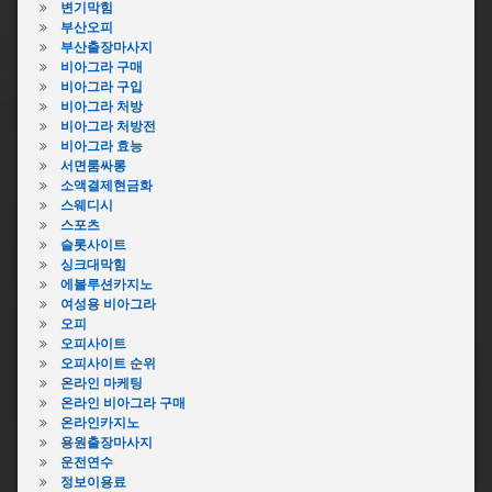
개
변기막힘
싱
수
부산오피
크
대
부산출장마사지
대
막
비아그라 구매
막
힘
비아그라 구입
힘
비아그라 처방
싱
뚫
비아그라 처방전
크
어
비아그라 효능
대
뻥
서면룸싸롱
기
소액결제현금화
싱
름
스웨디시
크
막
스포츠
대
힘
슬롯사이트
막
싱
싱크대막힘
힘
크
에볼루션카지노
뜨
대
여성용 비아그라
거
막
오피
운
힘
오피사이트
물
과
오피사이트 순위
싱
탄
온라인 마케팅
크
산
온라인 비아그라 구매
대
소
온라인카지노
막
다
용원출장마사지
힘
싱
운전연수
업
크
정보이용료
체