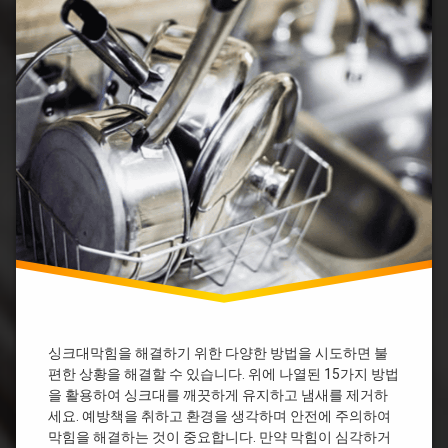
싱
구
크
미
대
싱
막
크
혔
대
을
막
때
힘
락
대
스
구
싱
싱
크
크
대
대
막
막
혔
힘
을
대
때
전
베
싱
이
크
킹
싱크대막힘을 해결하기 위한 다양한 방법을 시도하면 불
대
소
막
다
편한 상황을 해결할 수 있습니다. 위에 나열된 15가지 방법
힘
을 활용하여 싱크대를 깨끗하게 유지하고 냄새를 제거하
싱
부
크
세요. 예방책을 취하고 환경을 생각하며 안전에 주의하여
산
대
막힘을 해결하는 것이 중요합니다. 만약 막힘이 심각하거