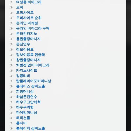
여성용 비아그라
오피
오피사이트
오피사이트 순위
온라인 마케팅
온라인 비아그라 구매
온라인카지노
용원출장마사지
운전연수
정보이용료
정보이용료 현금화
창원출장마사지
처방전 없이 비아그라
카지노사이트
킹콩티비
탑플레이어포커머니상
플레이스 상위노출
피망머니상
하남운전연수
하수구고압세척
하수구막힘
한게임머니상
해외선물
홈타이
홈페이지 상위노출