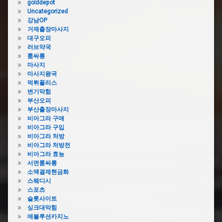
golddepot
병
Uncategorized
원
강남OP
마
거제출장마사지
케
대구오피
팅
러브약국
전
룸싸롱
략
마사지
마사지왕국
먹튀폴리스
변기막힘
부산오피
부산출장마사지
비아그라 구매
비아그라 구입
비아그라 처방
비아그라 처방전
비아그라 효능
서면룸싸롱
소액결제현금화
스웨디시
스포츠
슬롯사이트
싱크대막힘
에볼루션카지노