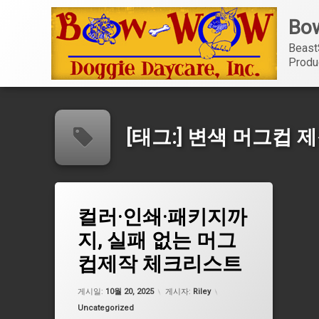
콘
Bow
텐
츠
Beast
로
Produ
바
로
가
기
[태그:]
변색 머그컵 
태
컬러·인쇄·패키지까
그
머그컵 1개 제작
지, 실패 없는 머그
머그컵 주문 제작 디시
컵제작 체크리스트
머그컵 프린팅
머그컵제작 사이트
업데이트 날짜:
10월 20, 2025
게시일:
10월 20, 2025
게시자:
Riley
변색 머그컵 소량제작
카테고리:
Uncategorized