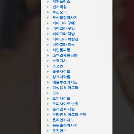
먹튀폴리스
변기막힘
부산오피
부산출장마사지
비아그라 구매
비아그라 구입
비아그라 처방
비아그라 처방전
비아그라 효능
서면룸싸롱
소액결제현금화
스웨디시
스포츠
슬롯사이트
싱크대막힘
에볼루션카지노
여성용 비아그라
오피
오피사이트
오피사이트 순위
온라인 마케팅
온라인 비아그라 구매
온라인카지노
용원출장마사지
운전연수