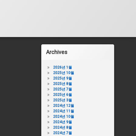
Archives
2026년 1월
2025년 10월
2025년 9월
2025년 8월
2025년 7월
2025년 6월
2025년 3월
2024년 12월
2024년 11월
2024년 10월
2024년 9월
2024년 8월
2024년 7월