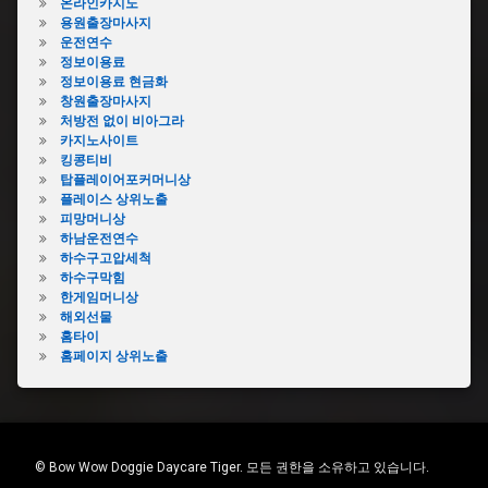
온라인카지노
용원출장마사지
운전연수
정보이용료
정보이용료 현금화
창원출장마사지
처방전 없이 비아그라
카지노사이트
킹콩티비
탑플레이어포커머니상
플레이스 상위노출
피망머니상
하남운전연수
하수구고압세척
하수구막힘
한게임머니상
해외선물
홈타이
홈페이지 상위노출
© Bow Wow Doggie Daycare Tiger. 모든 권한을 소유하고 있습니다.