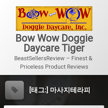
콘
텐
츠
로
바
로
가
Bow Wow Doggie
기
Daycare Tiger
BeastSellersReview – Finest & 
Priceless Product Reviews
[태그:]
마사지테라피