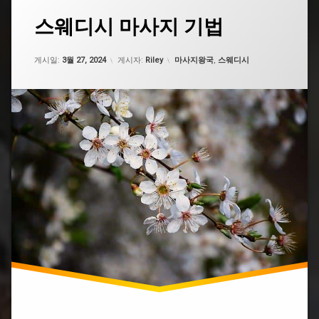
태
스웨디시 마사지 기법
그
건
업데이트 날짜:
5월 7, 2026
강
카테고리:
게시일:
3월 27, 2024
게시자:
Riley
마사지왕국
,
스웨디시
관
리
건
강
한
라
이
프
스
타
일
근
육
이
완
마
사
지