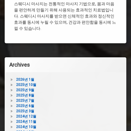
의
스웨디시 마사지는 전통적인 마사지 기법으로, 몸과 마음
학
을 편안하게 만들기 위해 사용되는 효과적인 치료법입니
마
다. 스웨디시 마사지를 받으면 신체적인 효과와 정신적인
사
효과를 동시에 누릴 수 있으며, 건강과 편안함을 동시에 느
지
낄 수 있습니다.
테
라
피
스
웨
디
시
Archives
마
사
지
2026년 1월
2025년 10월
스
2025년 9월
트
2025년 8월
레
2025년 7월
스
2025년 6월
해
2025년 3월
소
2024년 12월
신
2024년 11월
체
2024년 10월
적