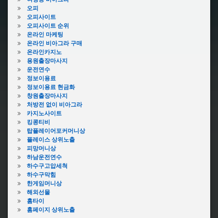
오피
오피사이트
오피사이트 순위
온라인 마케팅
온라인 비아그라 구매
온라인카지노
용원출장마사지
운전연수
정보이용료
정보이용료 현금화
창원출장마사지
처방전 없이 비아그라
카지노사이트
킹콩티비
탑플레이어포커머니상
플레이스 상위노출
피망머니상
하남운전연수
하수구고압세척
하수구막힘
한게임머니상
해외선물
홈타이
홈페이지 상위노출