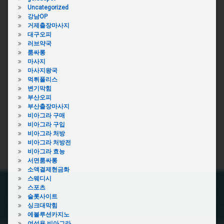
Uncategorized
강남OP
거제출장마사지
대구오피
러브약국
룸싸롱
마사지
마사지왕국
먹튀폴리스
변기막힘
부산오피
부산출장마사지
비아그라 구매
비아그라 구입
비아그라 처방
비아그라 처방전
비아그라 효능
서면룸싸롱
소액결제현금화
스웨디시
스포츠
슬롯사이트
싱크대막힘
에볼루션카지노
여성용 비아그라